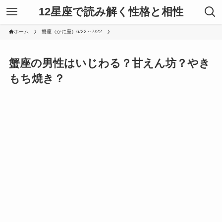
12星座で読み解く性格と相性
ホーム
蟹座（かに座）6/22～7/22
蟹座の男性はいじわる？甘えん坊？やき
もち焼き？