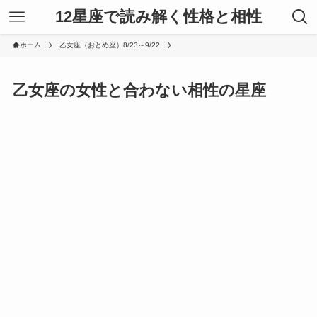
12星座で読み解く性格と相性
ホーム
乙女座（おとめ座）8/23～9/22
乙女座の女性と合わない相性の星座