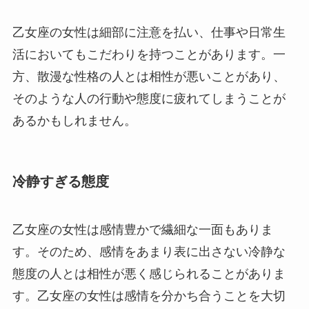
乙女座の女性は細部に注意を払い、仕事や日常生
活においてもこだわりを持つことがあります。一
方、散漫な性格の人とは相性が悪いことがあり、
そのような人の行動や態度に疲れてしまうことが
あるかもしれません。
冷静すぎる態度
乙女座の女性は感情豊かで繊細な一面もありま
す。そのため、感情をあまり表に出さない冷静な
態度の人とは相性が悪く感じられることがありま
す。乙女座の女性は感情を分かち合うことを大切