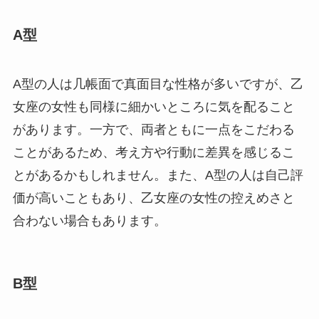
A型
A型の人は几帳面で真面目な性格が多いですが、乙
女座の女性も同様に細かいところに気を配ること
があります。一方で、両者ともに一点をこだわる
ことがあるため、考え方や行動に差異を感じるこ
とがあるかもしれません。また、A型の人は自己評
価が高いこともあり、乙女座の女性の控えめさと
合わない場合もあります。
B型