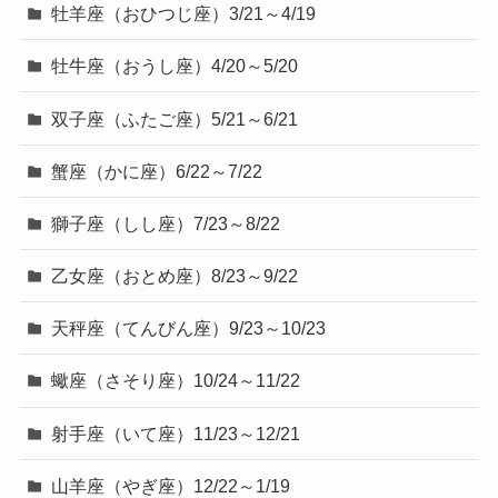
牡羊座（おひつじ座）3/21～4/19
牡牛座（おうし座）4/20～5/20
双子座（ふたご座）5/21～6/21
蟹座（かに座）6/22～7/22
獅子座（しし座）7/23～8/22
乙女座（おとめ座）8/23～9/22
天秤座（てんびん座）9/23～10/23
蠍座（さそり座）10/24～11/22
射手座（いて座）11/23～12/21
山羊座（やぎ座）12/22～1/19