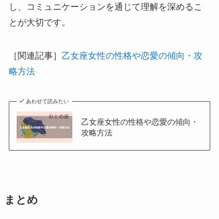
し、コミュニケーションを通じて理解を深めるこ
とが大切です。
［関連記事］
乙女座女性の性格や恋愛の傾向・攻
略方法
あわせて読みたい
乙女座女性の性格や恋愛の傾向・
攻略方法
まとめ