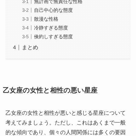
無計画で無責任な性格
自己中心的な態度
散漫な性格
冷静すぎる態度
倹約しすぎる態度
まとめ
乙女座の女性と相性の悪い星座
乙女座の女性と相性が悪いと感じる星座について
考えてみましょう。ただし、これはあくまで一般
的な傾向であり、個々の人間関係には多くの要因