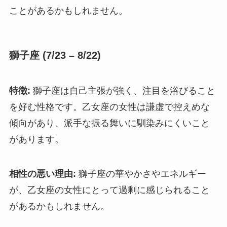
ことがあるかもしれません。
獅子座 (7/23 – 8/22)
特徴:
獅子座は自己主張が強く、注目を浴びること
を好む性格です。乙女座の女性は謙虚で控えめな
傾向があり、派手な振る舞いに馴染みにくいこと
があります。
相性の悪い理由:
獅子座の華やかさやエネルギー
が、乙女座の女性にとって過剰に感じられること
があるかもしれません。