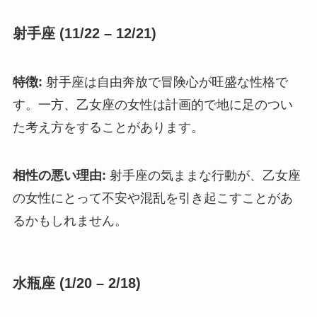
射手座 (11/22 – 12/21)
特徴:
射手座は自由奔放で冒険心が旺盛な性格で
す。一方、乙女座の女性は計画的で地に足のつい
た考え方をすることがあります。
相性の悪い理由:
射手座の気ままな行動が、乙女座
の女性にとって不安や混乱を引き起こすことがあ
るかもしれません。
水瓶座 (1/20 – 2/18)