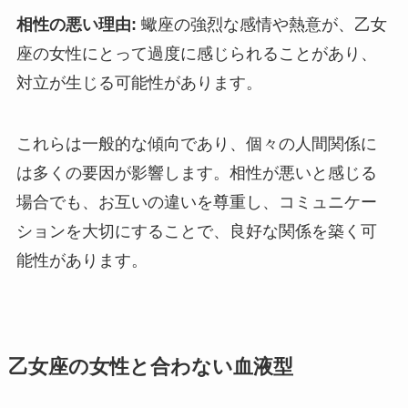
相性の悪い理由:
蠍座の強烈な感情や熱意が、乙女
座の女性にとって過度に感じられることがあり、
対立が生じる可能性があります。
これらは一般的な傾向であり、個々の人間関係に
は多くの要因が影響します。相性が悪いと感じる
場合でも、お互いの違いを尊重し、コミュニケー
ションを大切にすることで、良好な関係を築く可
能性があります。
乙女座の女性と合わない血液型