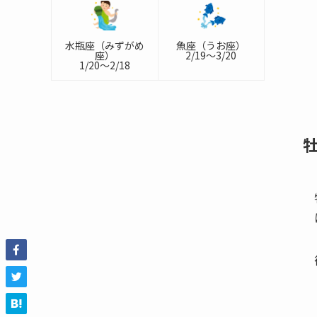
水瓶座（みずがめ
魚座（うお座）
座）
2/19～3/20
1/20～2/18