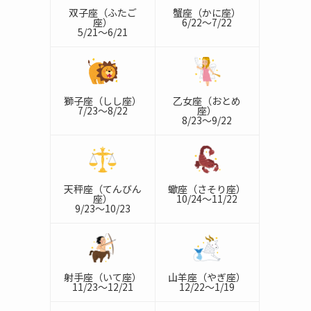
双子座（ふたご
蟹座（かに座）
座）
6/22～7/22
5/21～6/21
獅子座（しし座）
乙女座（おとめ
7/23～8/22
座）
8/23～9/22
天秤座（てんびん
蠍座（さそり座）
座）
10/24～11/22
9/23～10/23
射手座（いて座）
山羊座（やぎ座）
11/23～12/21
12/22～1/19