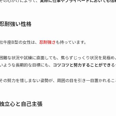
その心がけによって、
実際に仕事やプライベートにおいても信
忍耐強い性格
牡牛座B型の女性は、
忍耐強さ
も持っています。
困難な状況や試練に直面しても、焦らずじっくり状況を見極め
いような長期的な目標にも、
コツコツと努力することができ
る
その努力を惜しまない姿勢が、周囲の目を引き一目置かれるこ
独立心と自己主張