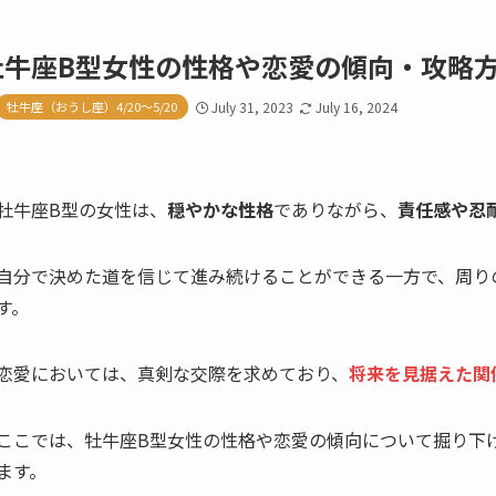
牡牛座B型女性の性格や恋愛の傾向・攻略
牡牛座（おうし座）4/20～5/20
July 31, 2023
July 16, 2024
牡牛座B型の女性は、
穏やかな性格
でありながら、
責任感や忍
自分で決めた道を信じて進み続けることができる一方で、周り
す。
恋愛においては、真剣な交際を求めており、
将来を見据えた関
ここでは、牡牛座B型女性の性格や恋愛の傾向について掘り下
ます。