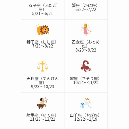
双子座（ふたご
蟹座（かに座）
座）
6/22～7/22
5/21～6/21
獅子座（しし座）
乙女座（おとめ
7/23～8/22
座）
8/23～9/22
天秤座（てんびん
蠍座（さそり座）
座）
10/24～11/22
9/23～10/23
射手座（いて座）
山羊座（やぎ座）
11/23～12/21
12/22～1/19