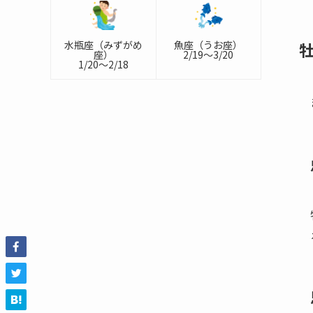
水瓶座（みずがめ
魚座（うお座）
座）
2/19～3/20
1/20～2/18